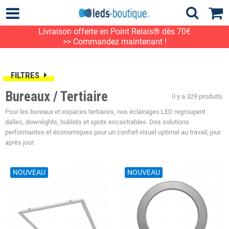
Livraison offerte en Point Relais® dès 70€
>> Commandez maintenant !
FILTRES
Bureaux / Tertiaire
Il y a 329 produits.
Pour les bureaux et espaces tertiaires, nos éclairages LED regroupent
dalles, downlights, hublots et spots encastrables. Des solutions
performantes et économiques pour un confort visuel optimal au travail, jour
après jour.
NOUVEAU
NOUVEAU