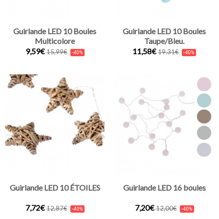
Guirlande LED 10 Boules
Guirlande LED 10 Boules
Multicolore
Taupe/Bleu.
9,59€
11,58€
15,99€
19,31€
-40%
-40%
Guirlande LED 10 ÉTOILES
Guirlande LED 16 boules
7,72€
7,20€
12,87€
12,00€
-40%
-40%