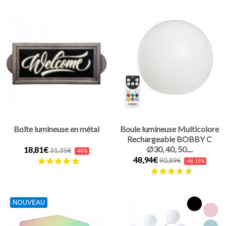
Boîte lumineuse en métal
Boule lumineuse Multicolore
Rechargeable BOBBY C
Ø30, 40, 50....
18,81€
31,35€
-40%
48,94€
90,89€
-46.15%
NOUVEAU