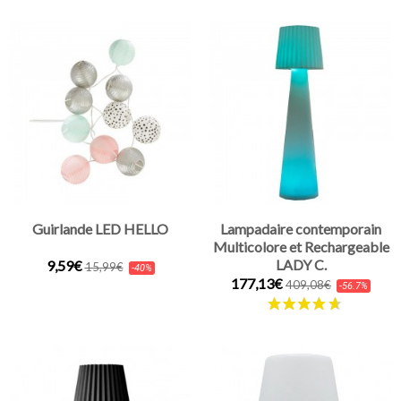
Guirlande LED HELLO
Lampadaire contemporain
Multicolore et Rechargeable
LADY C.
9,59€
15,99€
-40%
177,13€
409,08€
-56.7%