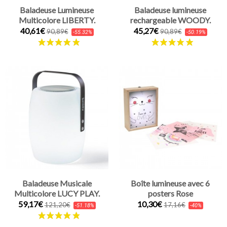
Baladeuse Lumineuse
Baladeuse lumineuse
Multicolore LIBERTY.
rechargeable WOODY.
40,61€
45,27€
90,89€
90,89€
-55.32%
-50.19%
Baladeuse Musicale
Boîte lumineuse avec 6
Multicolore LUCY PLAY.
posters Rose
59,17€
10,30€
121,20€
17,16€
-51.18%
-40%