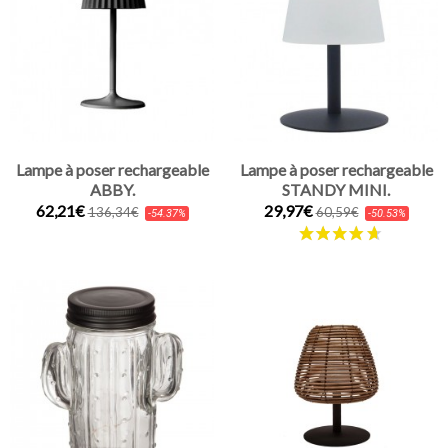
Lampe à poser rechargeable
Lampe à poser rechargeable
ABBY.
STANDY MINI.
62,21€
29,97€
136,34€
60,59€
-54.37%
-50.53%