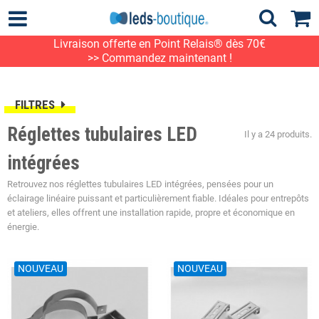
Livraison offerte en Point Relais® dès 70€
>> Commandez maintenant !
FILTRES
Réglettes tubulaires LED
Il y a 24 produits.
intégrées
Retrouvez nos réglettes tubulaires LED intégrées, pensées pour un
éclairage linéaire puissant et particulièrement fiable. Idéales pour entrepôts
et ateliers, elles offrent une installation rapide, propre et économique en
énergie.
NOUVEAU
NOUVEAU