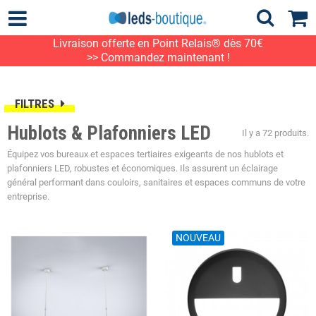
Livraison offerte en Point Relais® dès 70€
>> Commandez maintenant !
FILTRES
Hublots & Plafonniers LED
Il y a 72 produits.
Équipez vos bureaux et espaces tertiaires exigeants de nos hublots et
plafonniers LED, robustes et économiques. Ils assurent un éclairage
général performant dans couloirs, sanitaires et espaces communs de votre
entreprise.
NOUVEAU