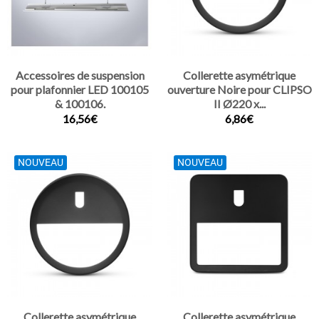
Accessoires de suspension
Collerette asymétrique
pour plafonnier LED 100105
ouverture Noire pour CLIPSO
& 100106.
II Ø220 x...
16,56€
6,86€
NOUVEAU
NOUVEAU
Collerette asymétrique
Collerette asymétrique