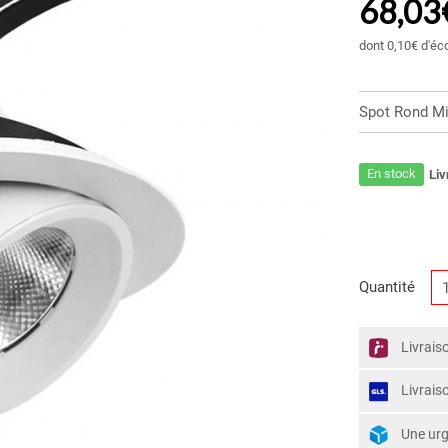
68,03
dont
0,10€
d'éc
Spot Rond Mi
En stock
Liv
Quantité
Livrais
Livrais
Une ur