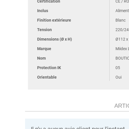
Certification
CE / R
Inclus
Aliment
Finition extérieure
Blanc
Tension
220/24
Dimensions (Ø x H)
Ø112 x
Marque
Miidex 
Nom
BOUTI
Protection IK
05
Orientable
Oui
ARTI