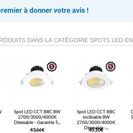
premier à donner votre avis !
PRODUITS DANS LA CATÉGORIE SPOTS LED E
W
Spot LED CCT BBC 8W
Spot LED CCT BBC
D
2700/3000/4000K
Inclinable 8W
Dimmable - Garantie 5...
2700/3000/4000K
Dimmable -...
43,66€
45,10€