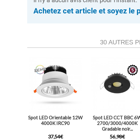
Il n'y a aucun avis client pour l'instant.
Achetez cet article et soyez le 
30 AUTRES 
Spot LED Orientable 12W
Spot LED CCT BBC 6
4000K IRC90
2700/3000/4000K
Gradable noir...
37,54€
56,98€