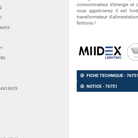
consommateur d'énergie et of
g
vous apprécierez il est liv
transformateur d'alimentatio
I
finitions !
eutre
H
 90
FICHE TECHNIQUE - 7675
NOTICE - 76751
24416629