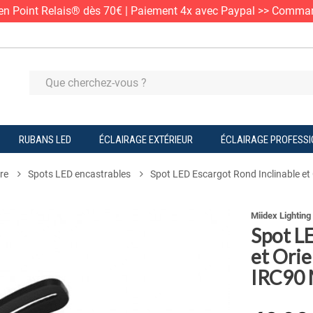
e en Point Relais® dès 70€ | Paiement 4x avec Paypal >> Comma
RUBANS LED
ÉCLAIRAGE EXTÉRIEUR
ÉCLAIRAGE PROFESS
re
Spots LED encastrables
Spot LED Escargot Rond Inclinable e
Miidex Lighting
Spot L
et Ori
IRC90 