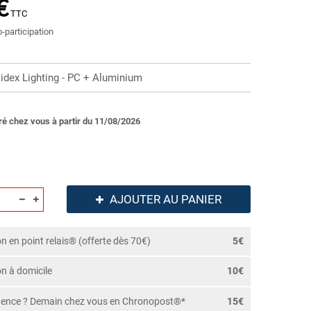
€
TTC
o-participation
idex Lighting - PC + Aluminium
ré chez vous à partir du 11/08/2026
AJOUTER AU PANIER
on en point relais® (offerte dès 70€)
5€
on à domicile
10€
gence ? Demain chez vous en Chronopost®*
15€