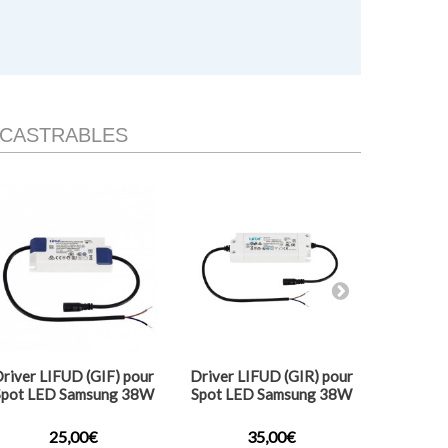
NCASTRABLES
river LIFUD (GIF) pour
Driver LIFUD (GIR) pour
Collerett
Spot LED Samsung 38W
Spot LED Samsung 38W
pour 
25,00€
35,00€