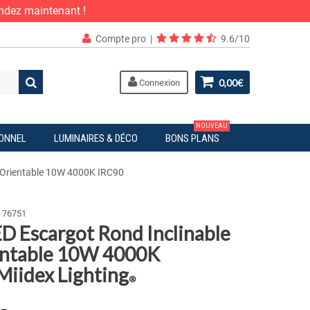
ndez maintenant !
Compte pro
|
9.6/10
0,00€
Connexion
NOUVEAU
IONNEL
LUMINAIRES & DÉCO
BONS PLANS
t Orientable 10W 4000K IRC90
76751
ED Escargot Rond Inclinable
entable 10W 4000K
Miidex Lighting
®