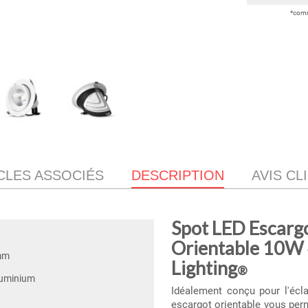
*comm
CLES ASSOCIÉS
DESCRIPTION
AVIS CL
Spot LED Escargo
Orientable 10W
mm
Lighting
®
luminium
Idéalement conçu pour l'écla
escargot orientable vous per