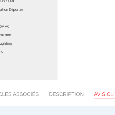
OHS / EMC
ation Déportée
0V AC
 90 mm
Lighting
CA
CLES ASSOCIÉS
DESCRIPTION
AVIS CL