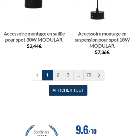
Accessoire montage en saillie
Accessoire montage en
pour spot 30W MODULAR.
suspension pour spot 18W
MODULAR.
52,44€
57,36€
1
2
3
...
70
AFFICHER TOUT