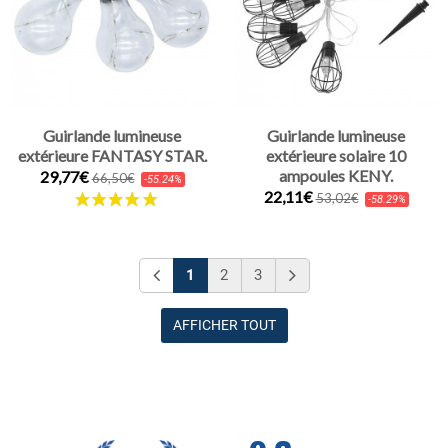
Guirlande lumineuse
Guirlande lumineuse
extérieure FANTASY STAR.
extérieure solaire 10
ampoules KENY.
29,77€
66,50€
-55.24%
22,11€
53,02€
-58.29%
1
2
3
AFFICHER TOUT