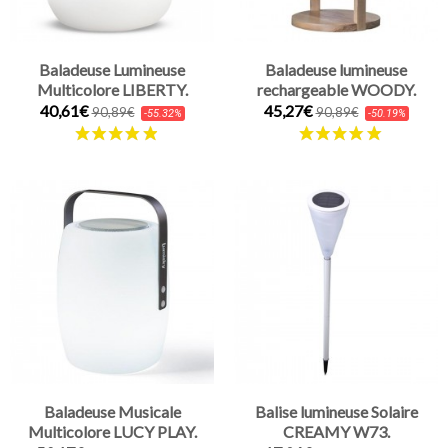
Baladeuse Lumineuse
Baladeuse lumineuse
Multicolore LIBERTY.
rechargeable WOODY.
40,61€
45,27€
90,89€
90,89€
-55.32%
-50.19%
Baladeuse Musicale
Balise lumineuse Solaire
Multicolore LUCY PLAY.
CREAMY W73.