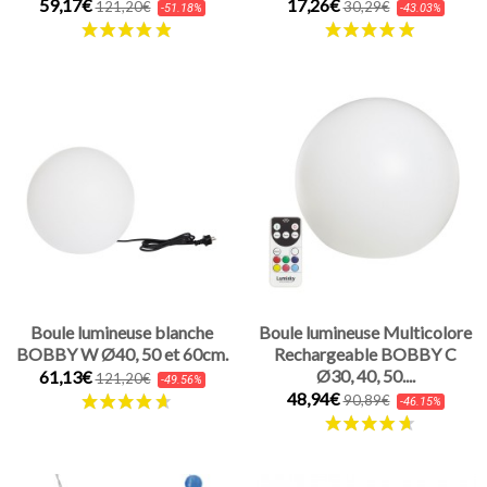
59,17€
17,26€
121,20€
30,29€
-51.18%
-43.03%
Boule lumineuse blanche
Boule lumineuse Multicolore
BOBBY W Ø40, 50 et 60cm.
Rechargeable BOBBY C
Ø30, 40, 50....
61,13€
121,20€
-49.56%
48,94€
90,89€
-46.15%