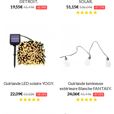
DETROIT.
SOLAR.
19,55€
51,15€
45,44€
106,04€
-56.99%
-51.77%
Guirlande LED solaire YOGY.
Guirlande lumineuse
extérieure Blanche FANTASY.
22,09€
24,06€
53,02€
45,44€
-58.33%
-47.05%