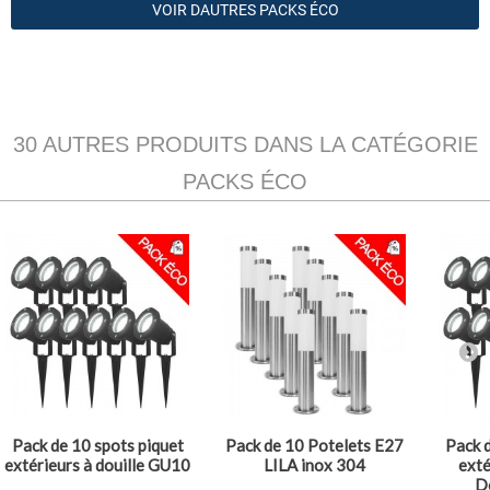
VOIR DAUTRES PACKS ÉCO
30 AUTRES PRODUITS DANS LA CATÉGORIE
PACKS ÉCO
Pack de 10 spots piquet
Pack de 10 Potelets E27
Pack d
extérieurs à douille GU10
LILA inox 304
exté
Do