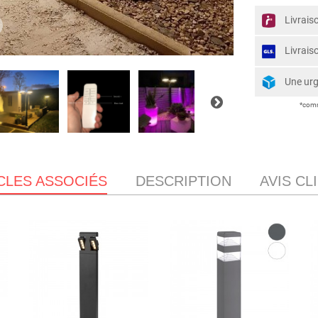
Livrais
Livrais
Une ur
*comm
CLES ASSOCIÉS
DESCRIPTION
AVIS CL