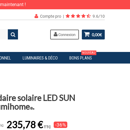
 maintenant !
Compte pro
|
9.6/10
0,00€
Connexion
NOUVEAU
IONNEL
LUMINAIRES & DÉCO
BONS PLANS
aire solaire LED SUN
umihome
.
®
235,78 €
-36%
TC
TTC