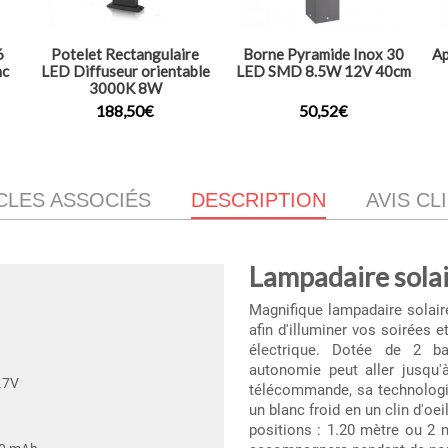
6
Potelet Rectangulaire
Borne Pyramide Inox 30
Ap
nc
LED Diffuseur orientable
LED SMD 8.5W 12V 40cm
3000K 8W
188,50€
50,52€
CLES ASSOCIÉS
DESCRIPTION
AVIS CL
Lampadaire sol
Magnifique lampadaire solair
afin d'illuminer vos soirées 
électrique. Dotée de 2 bat
autonomie peut aller jusqu'
3.7V
télécommande, sa technologi
un blanc froid en un clin d'oe
positions : 1.20 mètre ou 2 