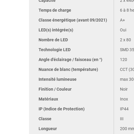
Capacité
2 x 44
Temps de charge
6 à 8 h
Classe énergétique (avant 09/2021)
A+
LED(s) intégrée(s)
Oui
Nombre de LED
2 x 80
Technologie LED
SMD 3
Angle d'éclairage / faisceau (en °)
120
Nuance de blanc (température)
CCT (30
Intensité lumineuse
max 30
Finition / Couleur
Noir
Matériaux
Inox
IP (Indice de Protection)
IP44
Classe
III
Longueur
200 m