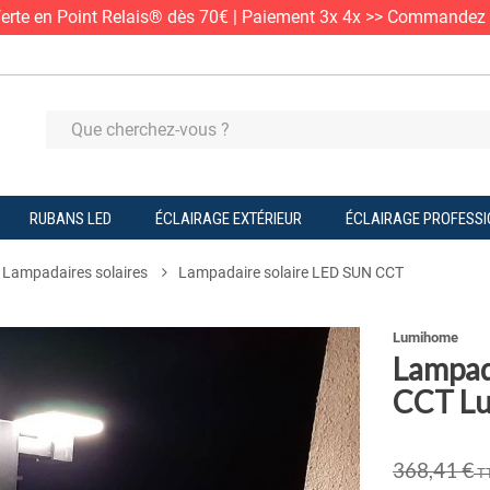
ferte en Point Relais® dès 70€ | Paiement 3x 4x >> Commandez
RUBANS LED
ÉCLAIRAGE EXTÉRIEUR
ÉCLAIRAGE PROFESS
Lampadaires solaires
Lampadaire solaire LED SUN CCT
Lumihome
Lampad
CCT L
368,41 €
T