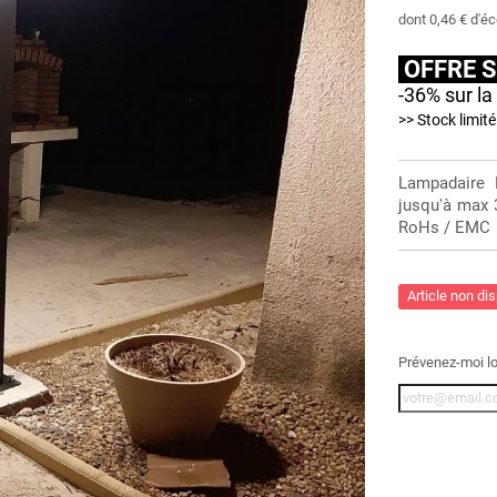
dont
0,46 €
d'éc
OFFRE 
-36% sur l
>> Stock limité
Lampadaire 
jusqu'à max 3
RoHs / EMC
Article non di
Prévenez-moi lo