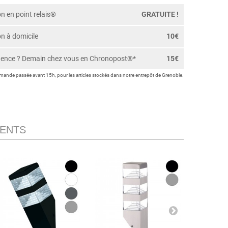
on en point relais®
GRATUITE !
on à domicile
10€
gence ? Demain chez vous en Chronopost®*
15€
ande passée avant 15h, pour les articles stockés dans notre entrepôt de Grenoble.
IENTS