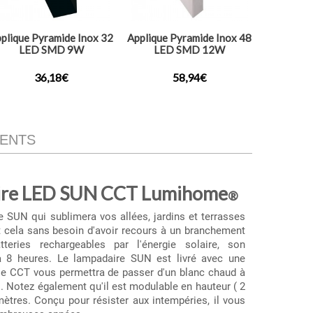
plique Pyramide Inox 32
Applique Pyramide Inox 48
Borne Py
LED SMD 9W
LED SMD 12W
LED S
36,18€
58,94€
IENTS
aire LED SUN CCT Lumihome
®
e SUN qui sublimera vos allées, jardins et terrasses
et cela sans besoin d'avoir recours à un branchement
teries rechargeables par l'énergie solaire, son
à 8 heures. Le lampadaire SUN est livré avec une
e CCT vous permettra de passer d'un blanc chaud à
il. Notez également qu'il est modulable en hauteur ( 2
mètres. Conçu pour résister aux intempéries, il vous