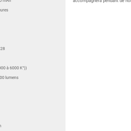
00 mAh
accompagnera pendant de no
eures
528
00 à 6000 K°))
00 lumens
m