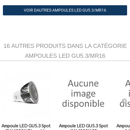
VOIR DAUTRES AMPOULES LED GU5.3/MR16
16 AUTRES PRODUITS DANS LA CATÉGORIE
AMPOULES LED GU5.3/MR16
Ampoule LED GU5.3 Spot
Ampoule LED GU5.3 Spot
Ampoul