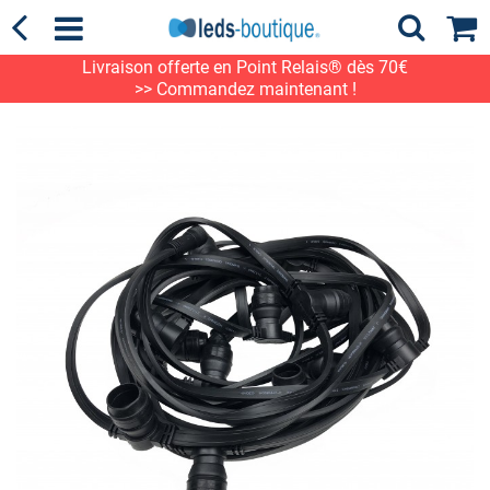
Livraison offerte en Point Relais® dès 70€
>> Commandez maintenant !