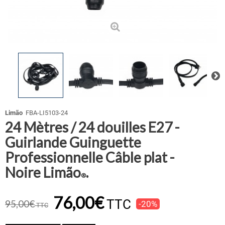
Limão
FBA-LI5103-24
24 Mètres / 24 douilles E27 -
Guirlande Guinguette
Professionnelle Câble plat -
Noire Limão
.
®
76,00€
TTC
95,00€
-20%
TTC