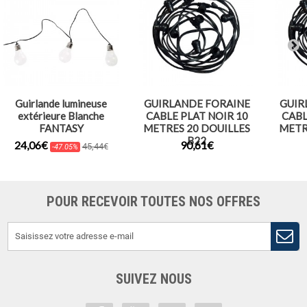
Guirlande lumineuse
GUIRLANDE FORAINE
GUIR
extérieure Blanche
CABLE PLAT NOIR 10
CABL
FANTASY
METRES 20 DOUILLES
METR
B22
24,06€
90,61€
45,44€
-47.05%
POUR RECEVOIR TOUTES NOS OFFRES
SUIVEZ NOUS