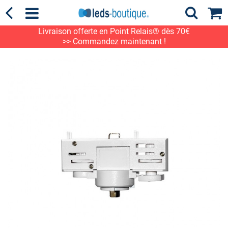
Livraison offerte en Point Relais® dès 70€
>> Commandez maintenant !