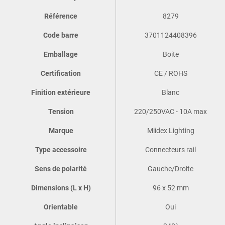
Référence
8279
Code barre
3701124408396
Emballage
Boite
Certification
CE / ROHS
Finition extérieure
Blanc
Tension
220/250VAC - 10A max
Marque
Miidex Lighting
Type accessoire
Connecteurs rail
Sens de polarité
Gauche/Droite
Dimensions (L x H)
96 x 52 mm
Orientable
Oui