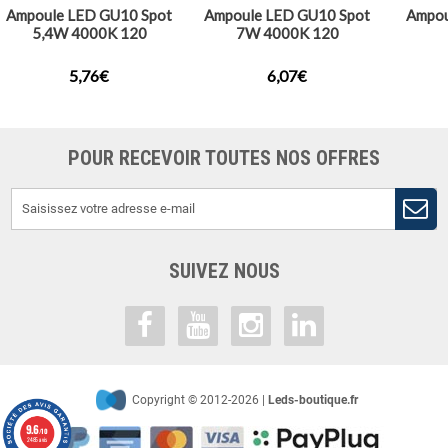
Ampoule LED GU10 Spot
Ampoule LED GU10 Spot
Ampou
5,4W 4000K 120
7W 4000K 120
5,76€
6,07€
POUR RECEVOIR TOUTES NOS OFFRES
SUIVEZ NOUS
Copyright © 2012-2026 |
Leds-boutique.fr
9.6
/10
2485 avis