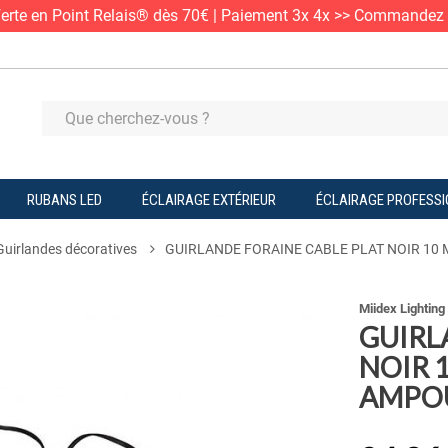
ferte en Point Relais® dès 70€ | Paiement 3x 4x >> Commandez
RUBANS LED
ÉCLAIRAGE EXTÉRIEUR
ÉCLAIRAGE PROFESS
Guirlandes décoratives
GUIRLANDE FORAINE CABLE PLAT NOIR 10 
Miidex Lighting
GUIRL
NOIR 
AMPOUL