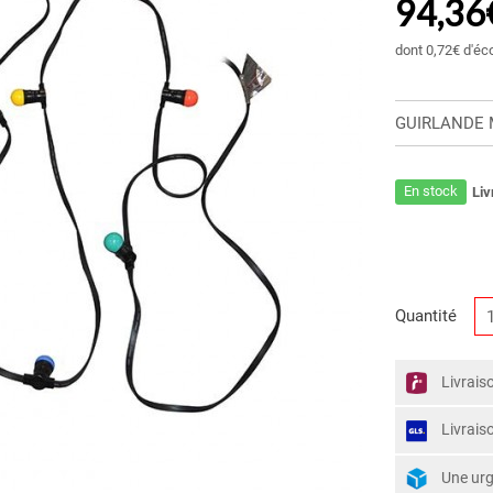
94,36
dont
0,72€
d'éc
GUIRLANDE Mi
En stock
Liv
Quantité
Livrais
Livrais
Une ur