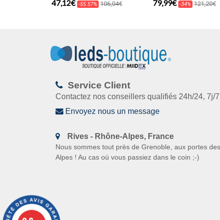
47,12€
79,99€
106,04€
121,20€
-55.57%
-34%
Service Client
Contactez nos conseillers qualifiés 24h/24, 7j/7
Envoyez nous un message
Rives -
Rhône-Alpes, France
N
ous sommes tout près de Grenoble, aux portes de
Alpes ! Au cas où vous passiez dans le coin
;-)