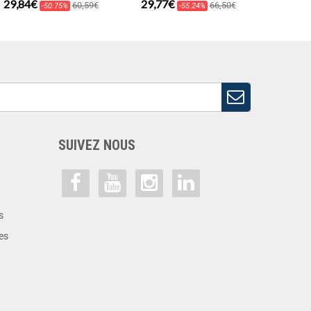
29,84€
29,77€
17,50
60,59€
66,50€
-50.75%
-55.24%
SUIVEZ NOUS
s
es