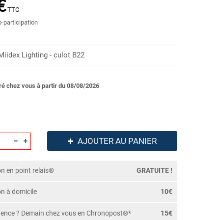
€
TTC
o-participation
idex Lighting - culot B22
ré chez vous à partir du 08/08/2026
AJOUTER AU PANIER
on en point relais®
GRATUITE !
on à domicile
10€
gence ? Demain chez vous en Chronopost®*
15€