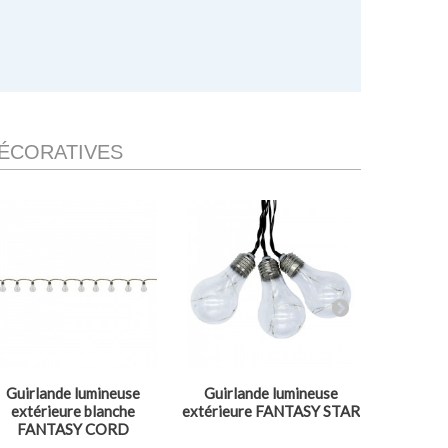
DÉCORATIVES
Guirlande lumineuse
Guirlande lumineuse
Guirlan
extérieure blanche
extérieure FANTASY STAR
d'intéri
FANTASY CORD