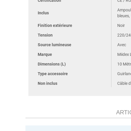
Certification
CE / R
Ampoule
Inclus
bleues,
Finition extérieure
Noir
Tension
220/24
Source lumineuse
Avec
Marque
Miidex 
Dimensions (L)
10 Mèt
Type accessoire
Guirlan
Non inclus
Câble d
ARTI