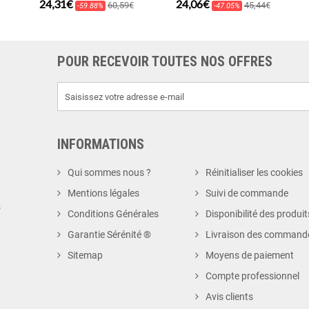
24,31€
24,06€
60,59€
45,44€
-59.88%
-47.05%
POUR RECEVOIR TOUTES NOS OFFRES
INFORMATIONS
Qui sommes nous ?
Réinitialiser les cookies
Mentions légales
Suivi de commande
s
Conditions Générales
Disponibilité des produit
Garantie Sérénité ®
Livraison des command
Sitemap
Moyens de paiement
Compte professionnel
Avis clients