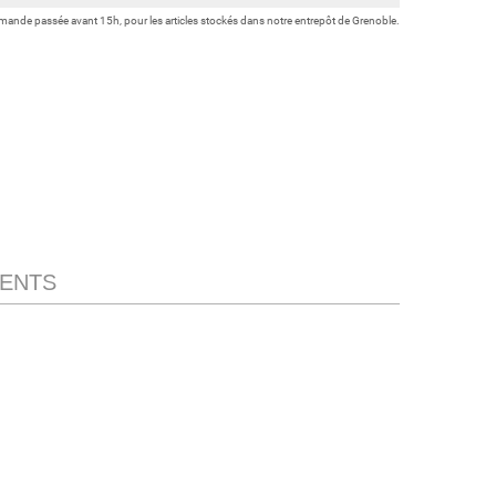
ande passée avant 15h, pour les articles stockés dans notre entrepôt de Grenoble.
IENTS