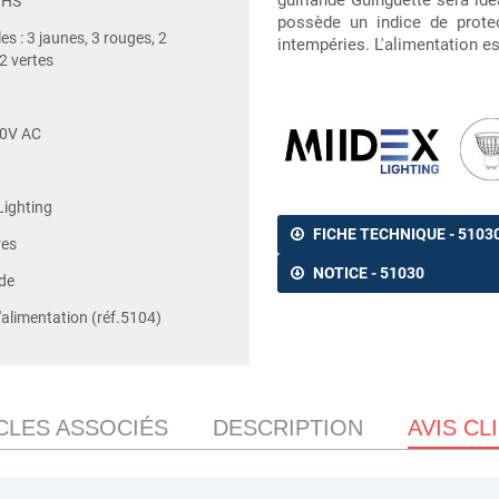
guirlande Guinguette sera idéa
OHS
possède un indice de protec
s : 3 jaunes, 3 rouges, 2
intempéries. L'alimentation 
 2 vertes
0V AC
Lighting
FICHE TECHNIQUE - 5103
res
NOTICE - 51030
de
'alimentation (réf.5104)
CLES ASSOCIÉS
DESCRIPTION
AVIS CL