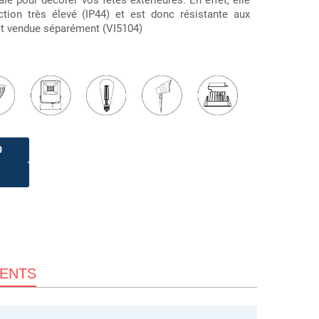
le pour décorer vos fêtes extérieures. En effet, elle
tion très élevé (IP44) et est donc résistante aux
est vendue séparément (VI5104)
0
IENTS