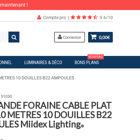
 maintenant !
Compte pro
|
9.6/10
0,00€
Connexion
NOUVEAU
IONNEL
LUMINAIRES & DÉCO
BONS PLANS
METRES 10 DOUILLES B22 AMPOULES
51030
ANDE FORAINE CABLE PLAT
10 METRES 10 DOUILLES B22
ES Miidex Lighting
®