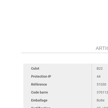
ARTI
Culot
B22
Protection IP
44
Référence
51030
Code barre
37011
Emballage
Boite