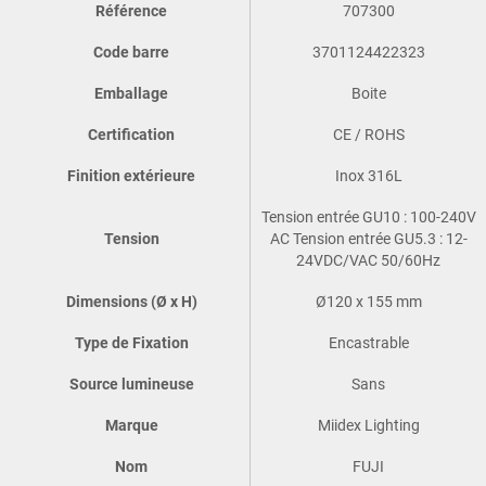
Référence
707300
Code barre
3701124422323
Emballage
Boite
Certification
CE / ROHS
Finition extérieure
Inox 316L
Tension entrée GU10 : 100-240V
Tension
AC Tension entrée GU5.3 : 12-
24VDC/VAC 50/60Hz
Dimensions (Ø x H)
Ø120 x 155 mm
Type de Fixation
Encastrable
Source lumineuse
Sans
Marque
Miidex Lighting
Nom
FUJI