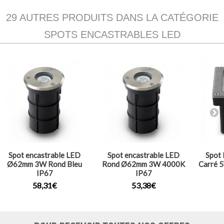
29 AUTRES PRODUITS DANS LA CATÉGORIE
SPOTS ENCASTRABLES LED
Spot encastrable LED
Spot encastrable LED
Spot 
Ø62mm 3W Rond Bleu
Rond Ø62mm 3W 4000K
Carré 
IP67
IP67
58,31€
53,38€