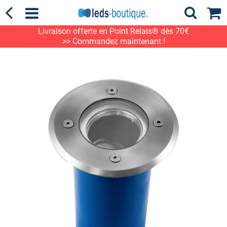
Livraison offerte en Point Relais® dès 70€
>> Commandez maintenant !