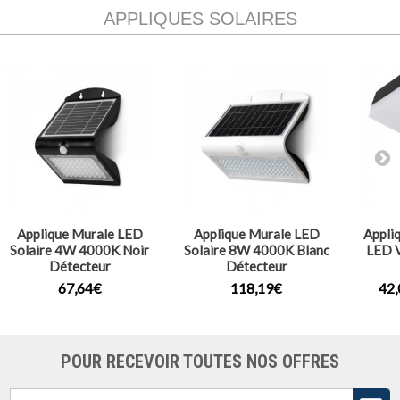
APPLIQUES SOLAIRES
Applique Murale LED
Applique Murale LED
Appliq
Solaire 4W 4000K Noir
Solaire 8W 4000K Blanc
LED V
Détecteur
Détecteur
67,64€
118,19€
42
POUR RECEVOIR TOUTES NOS OFFRES