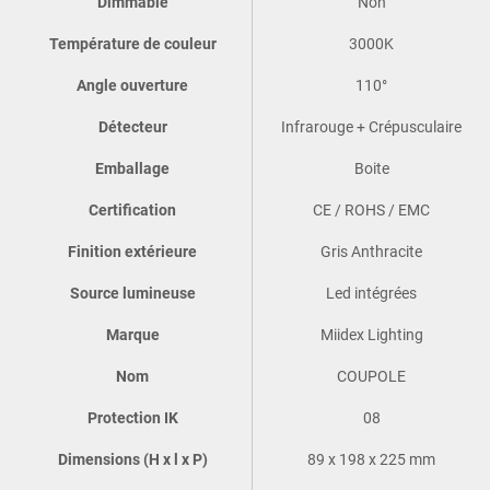
Dimmable
Non
Température de couleur
3000K
Angle ouverture
110°
Détecteur
Infrarouge + Crépusculaire
Emballage
Boite
Certification
CE / ROHS / EMC
Finition extérieure
Gris Anthracite
Source lumineuse
Led intégrées
Marque
Miidex Lighting
Nom
COUPOLE
Protection IK
08
Dimensions (H x l x P)
89 x 198 x 225 mm