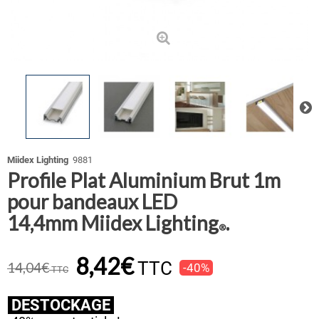
Miidex Lighting
9881
Profile Plat Aluminium Brut 1m
pour bandeaux LED
14,4mm Miidex Lighting
.
®
8,42€
TTC
14,04€
-40%
TTC
DESTOCKAGE