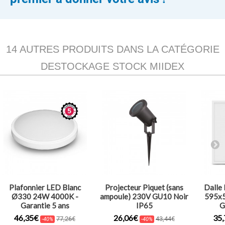
14 AUTRES PRODUITS DANS LA CATÉGORIE
DESTOCKAGE STOCK MIIDEX
Plafonnier LED Blanc
Projecteur Piquet (sans
Dalle
Ø330 24W 4000K -
ampoule) 230V GU10 Noir
595x
Garantie 5 ans
IP65
G
46,35€
26,06€
35
77,26€
43,44€
-40%
-40%