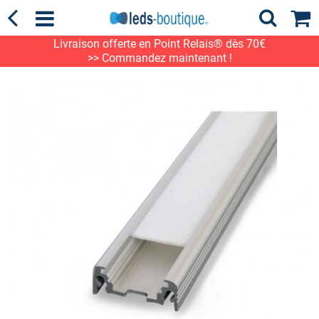
Livraison offerte en Point Relais® dès 70€
>> Commandez maintenant !